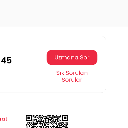
Uzmana Sor
545
Sık Sorulan
Sorular
mat