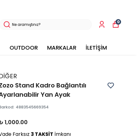
0
OUTDOOR
MARKALAR
İLETİŞİM
DİĞER
Zozo Stand Kadro Bağlantılı
Ayarlanabilir Yan Ayak
Barkod
:
4883545669354
₺ 1,000.00
Vade Farksız
3 TAKSİT
İmkanı