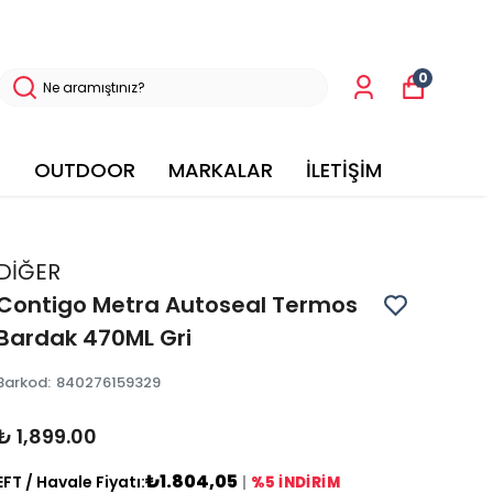
0
OUTDOOR
MARKALAR
İLETİŞİM
DİĞER
Contigo Metra Autoseal Termos
Bardak 470ML Gri
Barkod
:
840276159329
₺ 1,899.00
₺1.804,05
EFT / Havale Fiyatı:
|
%5 İNDİRİM