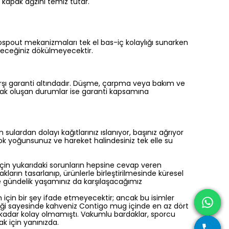
 kapak ağzını temiz tutar.
spout mekanizmaları tek el bas-iç kolaylığı sunarken
içeceğiniz dökülmeyecektir.
rşı garanti altındadır. Düşme, çarpma veya bakım ve
rak oluşan durumlar ise garanti kapsamına
ulardan dolayı kağıtlarınız ıslanıyor, başınız ağrıyor
k yoğunsunuz ve hareket halindesiniz tek elle su
n için yukarıdaki sorunların hepsine cevap veren
ların tasarlanıp, ürünlerle birleştirilmesinde küresel
ize gündelik yaşamınız da karşılaşacağımız
n için bir şey ifade etmeyecektir; ancak bu isimler
elliği sayesinde kahveniz Contigo mug içinde en az dört
bu kadar kolay olmamıştı. Vakumlu bardaklar, sporcu
ak için yanınızda.