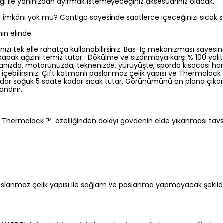
ığı ile yanınızdan ayırmak istemeyeceğiniz aksesuarınız olacak.
 imkânı yok mu? Contigo sayesinde saatlerce içeceğinizi sıcak sak
in elinde.
ınızı tek elle rahatça kullanabilirsiniz. Bas-İç mekanizması sayes
 kapak ağzını temiz tutar. Dökülme ve sızdırmaya karşı % 100 yalı
nızda, motorunuzda, teknenizde, yürüyüşte, sporda kısacası hare
 içebilirsiniz. Çift katmanlı paslanmaz çelik yapısı ve Thermalock ™ 
adar soğuk 5 saate kadar sıcak tutar. Görünümünü ön plana çıkar
ndırır.
 Thermalock ™ özelliğinden dolayı gövdenin elde yıkanması tavsi
paslanmaz çelik yapısı ile sağlam ve paslanma yapmayacak şekilde 