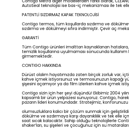
Contigo Metra diğer modellerden farklı olarak, CLEANG
AutoSeal teknolojisi ise bas-iç mekanizması ile tek elle
PATENTLİ SIZDIRMAZ KAPAK TEKNOLOJİSİ
Contigo termos, tüm koşullarda sızdırma ve dökülmeye
sızdırma ve dökülmeyi sıfıra indirmiştir. Çevir aç me
GARANTİ
Tüm Contigo ürünleri imalttan kaynaklanan hatalara, 
temizlik koşullarına uyulmaması sonucunda kullanım 
girmemektedir.
CONTIGO HAKKINDA
Dürüst olalım hayatımızda zaten birçok zorluk var, içti
kahve içmek istiyorsunuz ve termosunuzun kapağı yüzü
şişesini açamıyor ya da film izlerken kahve içmek is
Contigo sizin için her şeyi düşündü! Ekibimiz 2004 yılı
kapsamlı bir ürün yelpazesi sunuyoruz. Contigo, hareket
pazarın lideri konumundadır. Stratejimiz, konforunuzu 
olumsuzluklara kalıcı bir çözüm sunmak için geliştiril
dökülme ve sızdırmaya karşı dayanıklılık ve tek elle iç
saat sıcak kalacaktır. Sahip olduğu teknolojilerle Con
shaker’ları, su şişeleri ve çocuğunuz için su mataraları