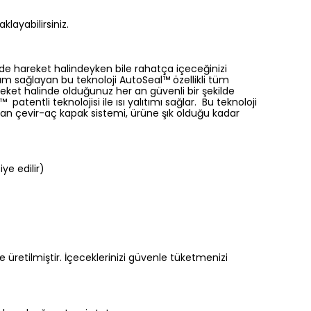
layabilirsiniz.
inde hareket halindeyken bile rahatça içeceğinizi
tım sağlayan bu teknoloji AutoSeal™ özellikli tüm
ket halinde olduğunuz her an güvenli bir şekilde
patentli teknolojisi ile ısı yalıtımı sağlar. Bu teknoloji
an çevir-aç kapak sistemi, ürüne şık olduğu kadar
ye edilir)
üretilmiştir. İçeceklerinizi güvenle tüketmenizi