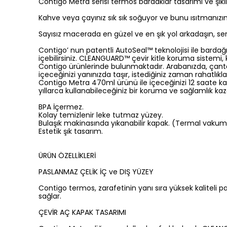
Contigo Metra serisi termos bardaklar tasarımı ve şıkl
Kahve veya çayınız sık sık soğuyor ve bunu ısıtmanızın
Sayısız macerada en güzel ve en şık yol arkadaşın, sen
Contigo’ nun patentli AutoSeal™ teknolojisi ile bardağ
içebilirsiniz. CLEANGUARD™ çevir kitle koruma sistemi,
Contigo ürünlerinde bulunmaktadır. Arabanızda, çanta
içeceğinizi yanınızda taşır, istediğiniz zaman rahatlıkla
Contigo Metra 470ml ürünü ile içeceğinizi 12 saate k
yıllarca kullanabileceğiniz bir koruma ve sağlamlık kaza
BPA İçermez.
Kolay temizlenir leke tutmaz yüzey.
Bulaşık makinasında yıkanabilir kapak. (Termal vakum
Estetik şık tasarım.
ÜRÜN ÖZELLİKLERİ
PASLANMAZ ÇELİK İÇ ve DIŞ YÜZEY
Contigo termos, zarafetinin yanı sıra yüksek kaliteli 
sağlar.
ÇEVİR AÇ KAPAK TASARIMI