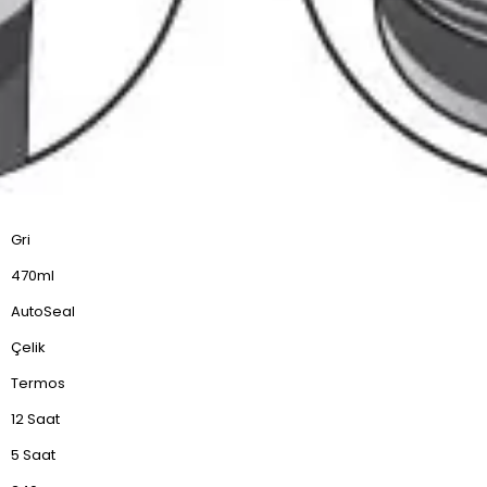
Gri
470ml
AutoSeal
Çelik
Termos
12 Saat
5 Saat