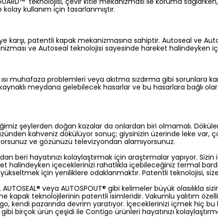
UARD™ teknolojisi, çevir kitle mekanizması ile koruma sağlarken,
 kolay kullanım için tasarlanmıştır.
 karşı, patentli kapak mekanizmasına sahiptir. Autoseal ve Auto
kanizması ve Autoseal teknolojisi sayesinde hareket halindeyken 
ısı muhafaza problemleri veya akıtma sızdırma gibi sorunlara ka
kaynaklı meydana gelebilecek hasarlar ve bu hasarlara bağlı ola
ğimiz şeylerden doğan kazalar da onlardan biri olmamalı. Dökülen s
nden kahveniz dökülüyor sonuç; giysinizin üzerinde leke var, ço
tiyorsunuz ve gözünüzü televizyondan alamıyorsunuz.
ndan beri hayatınızı kolaylaştırmak için araştırmalar yapıyor. Sizi
 halindeyken içeceklerinizi rahatlıkla içebileceğiniz termal bardak
yükseltmek için yeniliklere odaklanmaktır. Patentli teknolojisi, s
di. AUTOSEAL® veya AUTOSPOUT® gibi kelimeler büyük olasılıkla sizi
me kapak teknolojilerinin patentli isimleridir. Vakumlu yalıtım öz
tigo, kendi pazarında devrim yaratıyor. İçeceklerinizi içmek hiç 
 gibi birçok ürün çeşidi ile Contigo ürünleri hayatınızı kolaylaştırm