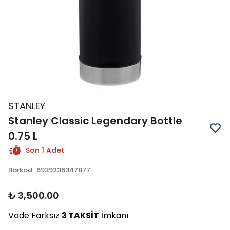
STANLEY
Stanley Classic Legendary Bottle
0.75 L
Son 1 Adet
Barkod
:
6939236347877
₺ 3,500.00
Vade Farksız
3 TAKSİT
İmkanı