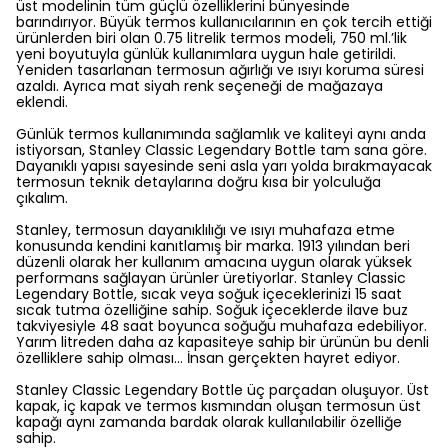
üst modelinin tüm güçlü özelliklerini bünyesinde
barındırıyor. Büyük termos kullanıcılarının en çok tercih ettiği
ürünlerden biri olan 0.75 litrelik termos modeli, 750 ml.’lik
yeni boyutuyla günlük kullanımlara uygun hale getirildi.
Yeniden tasarlanan termosun ağırlığı ve ısıyı koruma süresi
azaldı. Ayrıca mat siyah renk seçeneği de mağazaya
eklendi.
Günlük termos kullanımında sağlamlık ve kaliteyi aynı anda
istiyorsan, Stanley Classic Legendary Bottle tam sana göre.
Dayanıklı yapısı sayesinde seni asla yarı yolda bırakmayacak
termosun teknik detaylarına doğru kısa bir yolculuğa
çıkalım.
Stanley, termosun dayanıklılığı ve ısıyı muhafaza etme
konusunda kendini kanıtlamış bir marka. 1913 yılından beri
düzenli olarak her kullanım amacına uygun olarak yüksek
performans sağlayan ürünler üretiyorlar. Stanley Classic
Legendary Bottle, sıcak veya soğuk içeceklerinizi 15 saat
sıcak tutma özelliğine sahip. Soğuk içeceklerde ilave buz
takviyesiyle 48 saat boyunca soğuğu muhafaza edebiliyor.
Yarım litreden daha az kapasiteye sahip bir ürünün bu denli
özelliklere sahip olması… İnsan gerçekten hayret ediyor.
Stanley Classic Legendary Bottle üç parçadan oluşuyor. Üst
kapak, iç kapak ve termos kısmından oluşan termosun üst
kapağı aynı zamanda bardak olarak kullanılabilir özelliğe
sahip.