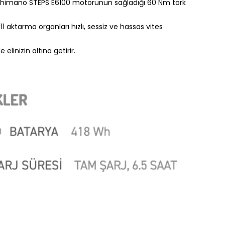
TB. Shimano STEPS E6100 motorunun sağladığı 60 Nm tork
 aktarma organları hızlı, sessiz ve hassas vites
linizin altına getirir.