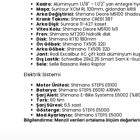
Kadro:
Alüminyum 1.1/8" – 1.1/2" yarı entegre 
Maşa:
Suntour XCM RL 100mm, gidondan kilitli
Arka Değiştirici:
Shimano Deore M5100 Shado
Krank Takımı:
Shimano CRE61 38T
Arka Dişli:
Sunrace 11-42T kaset
Vites Kolu:
Shimano Deore M5100 1x11
Fren:
Shimano MT200 hidrolik disk
Disk:
Shimano RT10 180mm
Ön Göbek:
Shimano TX505 32D
Arka Göbek:
Shimano TX505 32D
Jant:
Rodi Excalibur XC çift katlı alüminyum ku
Dış Lastik:
Schwalbe 29x2.25 Smart Sam K-Gua
Sele:
Selle Bassano Reko Raptor
Elektrik Sistemi
Motor Ünitesi:
Shimano STEPS E6100
Batarya:
Shimano STEPS E6010 418Wh
Şarj Aleti:
Shimano E-Bike Systems E6002 (%80 3
Tork:
60 Nm
Şarj Süresi:
6,5 saat
Gösterge:
Shimano STEPS E5000
Mod Ayarlayıcı:
Shimano STEPS E5000
Bilgilendirme: Menzil verileri ortalama ölçüm değerlerin