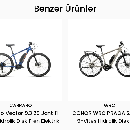
Benzer Ürünler
BİANCHİ
CARRARO
 T-Tronik T DB X5/X7 9S
Carraro E-Life 2.1 28 
00 Elektrikli Bisiklet
Vites Hidrolik Disk Fren E
Bisiklet