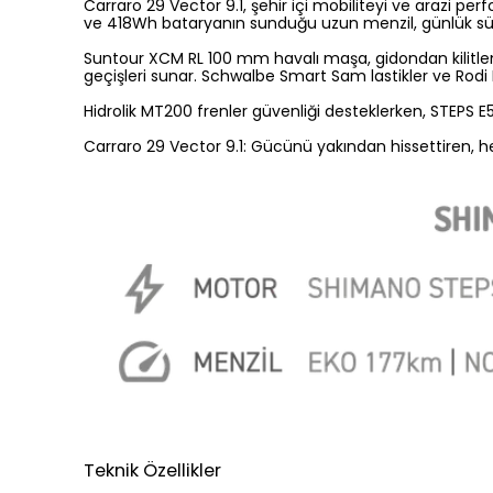
Carraro 29 Vector 9.1, şehir içi mobiliteyi ve arazi 
ve 418Wh bataryanın sunduğu uzun menzil, günlük sürüşle
Suntour XCM RL 100 mm havalı maşa, gidondan kilitleneb
geçişleri sunar. Schwalbe Smart Sam lastikler ve Rodi E
Hidrolik MT200 frenler güvenliği desteklerken, STEPS E5
Carraro 29 Vector 9.1: Gücünü yakından hissettiren, her 
Teknik Özellikler