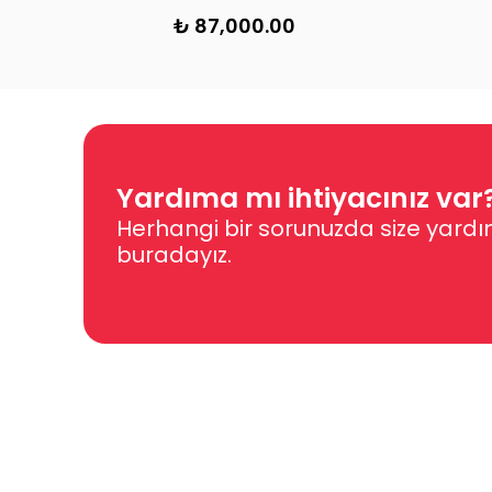
₺ 106,400.00
Yardıma mı ihtiyacınız var
Herhangi bir sorunuzda size yardı
buradayız.