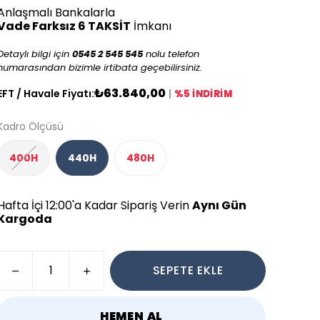
Anlaşmalı Bankalarla
Vade Farksız 6 TAKSİT
İmkanı
Detaylı bilgi için
0545 2 545 545
nolu telefon
numarasından bizimle irtibata geçebilirsiniz.
₺63.840,00
EFT / Havale Fiyatı:
|
%5 İNDİRİM
Kadro Ölçüsü
400H
440H
480H
Hafta İçi 12:00'a Kadar Sipariş Verin
Aynı Gün
Kargoda
SEPETE EKLE
HEMEN AL