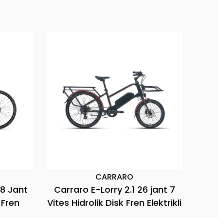
CARRARO
jant 7
Carraro Vector 9.5 29 Jant 11
Carr
lektrikli
Vites Hidrolik Disk Fren Elektrikli
9
Bisiklet