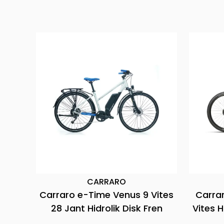
CARRARO
nt 7
Carraro Kifuka E7 29 Jant 12
Bianchi
trikli
Vites Hidrolik Disk Fren Elektrikli
E61
Bisiklet