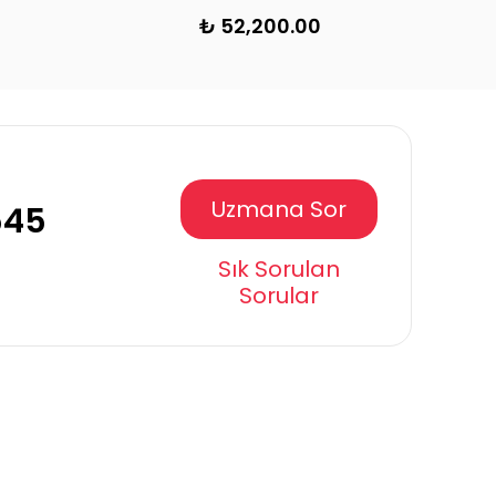
₺ 82,500.00
Uzmana Sor
545
Sık Sorulan
Sorular