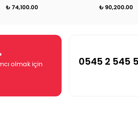
₺ 135,500.00
%
19
₺ 110,000.00
₺ 61,000.00
?
0545 2 545 
mcı olmak için