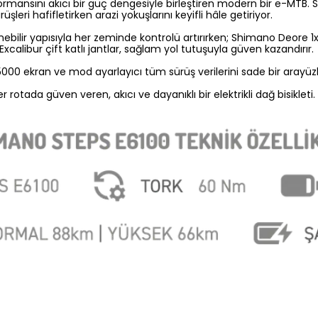
performansını akıcı bir güç dengesiyle birleştiren modern bir e-M
ri hafifletirken arazi yokuşlarını keyifli hâle getiriyor.
ilir yapısıyla her zeminde kontrolü artırırken; Shimano Deore 1x11
xcalibur çift katlı jantlar, sağlam yol tutuşuyla güven kazandırır.
000 ekran ve mod ayarlayıcı tüm sürüş verilerini sade bir arayüzle e
rotada güven veren, akıcı ve dayanıklı bir elektrikli dağ bisikleti.