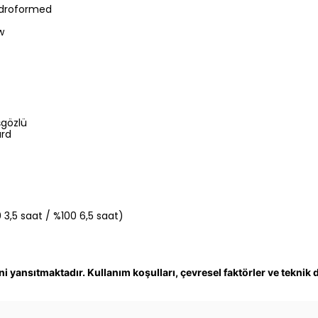
hydroformed
w
şgözlü
rd
,5 saat / %100 6,5 saat)
i yansıtmaktadır. Kullanım koşulları, çevresel faktörler ve teknik de