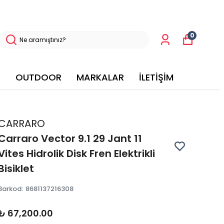
0
OUTDOOR
MARKALAR
İLETİŞİM
CARRARO
Carraro Vector 9.1 29 Jant 11
Vites Hidrolik Disk Fren Elektrikli
Bisiklet
Barkod
:
8681137216308
₺ 67,200.00